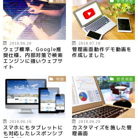
特徴
管理画面
2018.06.20
2018.07.10
ウェブ標準、Google推
管理画面動作デモ動画を
奨仕様、内部対策で検索
作成しました
エンジンに強いウェブサ
イト
特徴
管理画面
2018.06.16
2018.06.20
スマホにもタブレットに
カスタマイズを施した管
も対応したレスポンシブ
理画面